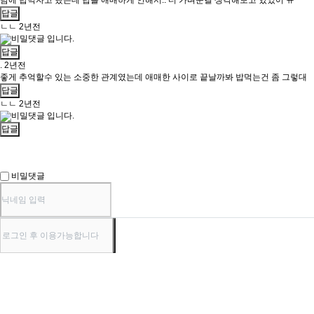
담에 밥먹자고 했는데 답을 애매하게 안해서.. 더 가벼운걸 생각해보고 있었어 ㅠ
답글
ㄴㄴ
2년전
비밀댓글 입니다.
답글
.
2년전
좋게 추억할수 있는 소중한 관계였는데 애매한 사이로 끝날까봐 밥먹는건 좀 그렇대
답글
ㄴㄴ
2년전
비밀댓글 입니다.
답글
비밀댓글