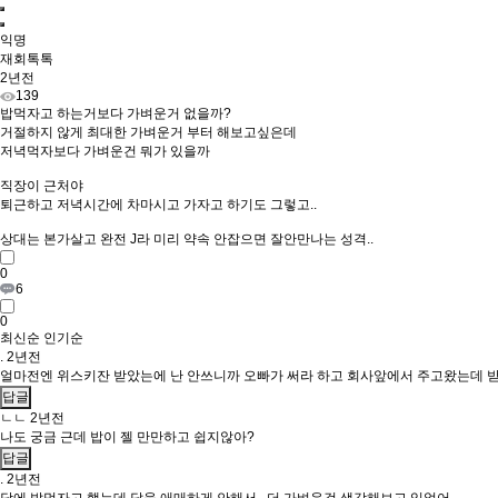
익명
재회톡톡
2년전
139
밥먹자고 하는거보다 가벼운거 없을까?
거절하지 않게 최대한 가벼운거 부터 해보고싶은데
저녁먹자보다 가벼운건 뭐가 있을까
직장이 근처야
퇴근하고 저녁시간에 차마시고 가자고 하기도 그렇고..
상대는 본가살고 완전 J라 미리 약속 안잡으면 잘안만나는 성격..
0
6
0
최신순
인기순
.
2년전
얼마전엔 위스키잔 받았는에 난 안쓰니까 오빠가 써라 하고 회사앞에서 주고왔는데 받
답글
ㄴㄴ
2년전
나도 궁금 근데 밥이 젤 만만하고 쉽지않아?
답글
.
2년전